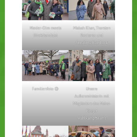
Nieder-Olm meets
Misbah Khan, Thorsten
Direktkandidat
Becherer und
Annalena Baerbock
Familienfoto 😉
Unsere
Außenministerin mit
Mitgliedern des Mainz-
Binger
Wahlkampfteams